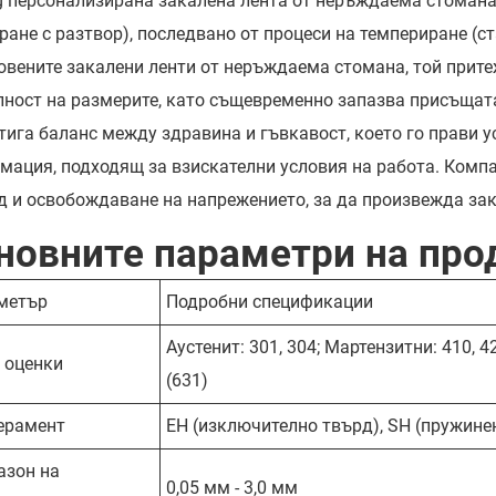
g персонализирана закалена лента от неръждаема стомана 
ране с разтвор), последвано от процеси на темпериране (с
овените закалени ленти от неръждаема стомана, той притеж
лност на размерите, като същевременно запазва присъщат
тига баланс между здравина и гъвкавост, което го прави у
мация, подходящ за взискателни условия на работа. Компа
д и освобождаване на напрежението, за да произвежда за
новните параметри на прод
метър
Подробни спецификации
Аустенит: 301, 304; Мартензитни: 410, 
 оценки
(631)
ерамент
EH (изключително твърд), SH (пружинен
азон на
0,05 мм - 3,0 мм