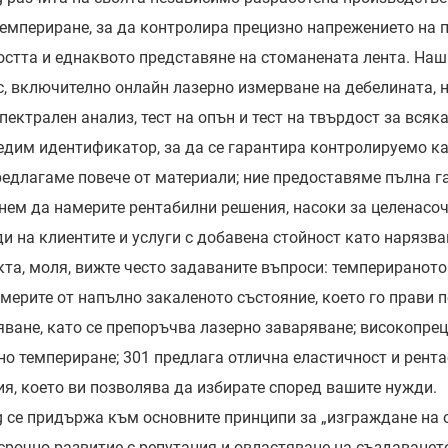
темпериране, за да контролира прецизно напрежението на 
остта и еднаквото представяне на стоманената лента. Наш
с, включително онлайн лазерно измерване на дебелината, 
пектрален анализ, тест на опън и тест на твърдост за вся
едим идентификатор, за да се гарантира контролируемо ка
редлагаме повече от материали; ние предоставяме пълна га
нем да намерите рентабилни решения, насоки за целенасо
ди на клиентите и услуги с добавена стойност като нарязв
кта, моля, вижте често задаваните въпроси: темпериранот
змерите от напълно закаленото състояние, което го прави
яване, като се препоръчва лазерно заваряване; високопре
но темпериране; 301 предлага отлична еластичност и рент
ия, което ви позволява да избирате според вашите нужди.
g се придържа към основните принципи за „изграждане на о
срочно развитие с репутация и овластяване на създаванет