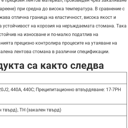
е прецизен лентов материал, произведен чрез закаляване
тареене) при средна до висока температура. В сравнение с
ава отлична граница на еластичност, висока якост и
а устойчивост на корозия на неръждаемата стомана. Така
стойчив на износване и по-малко податлив на
нията прецизно контролира процесите на утаяване на
калена лентова стомана в различни спецификации.
укта са както следва
420J2, 440A, 440C; Преципитационно втвърдяване: 17-7PH
 твърд), TH (закален твърд)