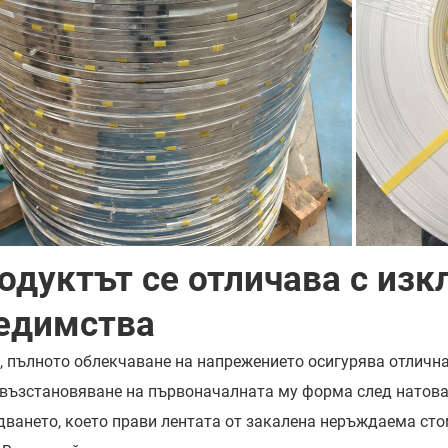
одуктът се отличава с из
едимства
, пълното облекчаване на напрежението осигурява отлична
 възстановяване на първоначалната му форма след натова
дването, което прави лентата от закалена неръждаема сто