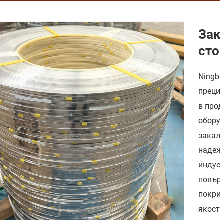
Зак
ст
Ningb
преци
в про
обору
закал
надеж
индус
повър
покри
якост