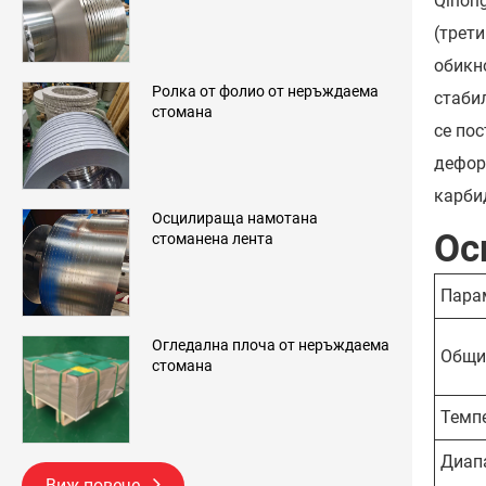
Qihon
(трети
обикн
Ролка от фолио от неръждаема
стаби
стомана
се пос
дефор
карби
Осцилираща намотана
Ос
стоманена лента
Пара
Огледална плоча от неръждаема
Общи
стомана
Темп
Диап
Виж повече