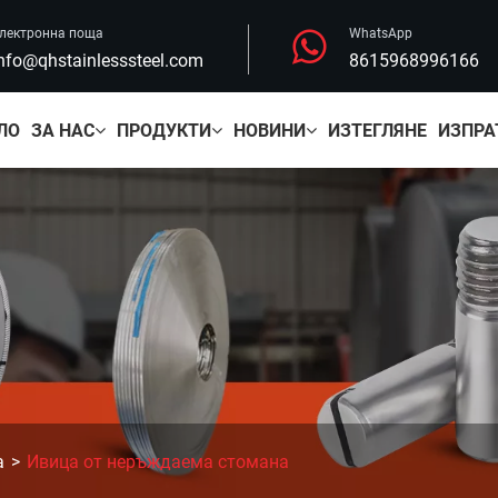
лектронна поща
WhatsApp
nfo@qhstainlesssteel.com
8615968996166
ЛО
ЗА НАС
ПРОДУКТИ
НОВИНИ
ИЗТЕГЛЯНЕ
ИЗПРА
а
Ивица от неръждаема стомана