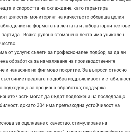
пещта и скоростта на охлаждане, като гарантира
ият цялостен мониторинг на качеството обхваща целия
наблюдение на формата на лентата и лабораторни тестове
ка партида. Всяка рулона стоманена лента има уникален
чество.
ма от услуги: съвети за професионален подбор, за да ви
чена обработка за намаляване на производствените
ане и нанасяне на филмово покритие. За въпроси относно
о състояние предлага по-добра издръжливост и стабилност
 по-подходящо за прецизна обработка; поддържа
цизните части могат да бъдат подложени на последващо
абилност, докато 304 има превъзходна устойчивост на
снова за оцеляване с качество, стимулиране на
о на стойност с ефективност“ и поддържа философията на