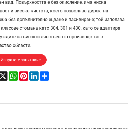
н вид. Повърхността е без окисление, има ниска
вост и висока чистота, което позволява директна
еба без допълнително ецване и пасивиране; той използва
 класове стомана като 304, 301 и 430, като се адаптира
уждите на висококачественото производство в
ство области.
Изпратете запитване
acebook
X
WhatsApp
Pinterest
LinkedIn
Share