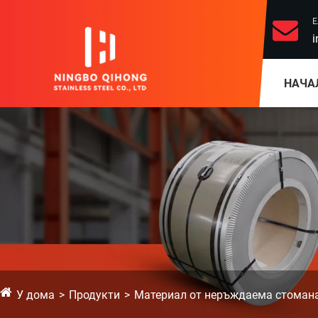
Е
i
НАЧА
У дома
Продукти
Материал от неръждаема стоман