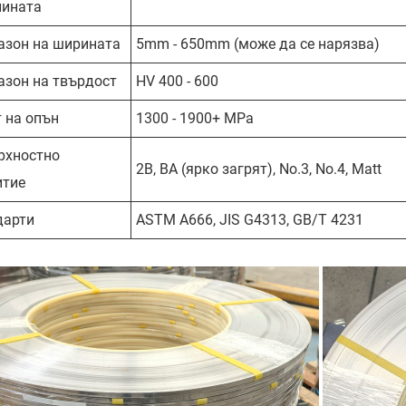
лината
азон на ширината
5mm - 650mm (може да се нарязва)
азон на твърдост
HV 400 - 600
 на опън
1300 - 1900+ MPa
рхностно
2B, BA (ярко загрят), No.3, No.4, Matt
итие
дарти
ASTM A666, JIS G4313, GB/T 4231