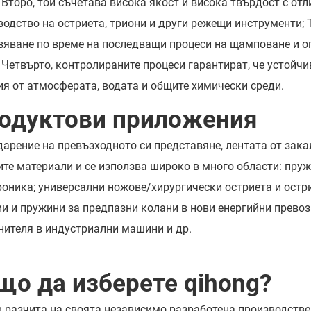
 Второ, той съчетава висока якост и висока твърдост с от
водство на остриета, триони и други режещи инструменти;
вяване по време на последващи процеси на щамповане и ог
 Четвърто, контролираните процеси гарантират, че устойчив
ия от атмосферата, водата и общите химически среди.
одуктови приложения
дарение на превъзходното си представяне, лентата от за
ите материали и се използва широко в много области: пруж
роника; универсални ножове/хирургически остриета и остри
ии и пружини за предпазни колани в нови енергийни превоз
нителя в индустриални машини и др.
що да изберете qihong?
g разчита на своята независимо разработена производстве