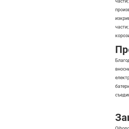
части;
произ
изкри
части;
короз
Пр
Благо
вносн
елект
батер
съеди
За
Qihon