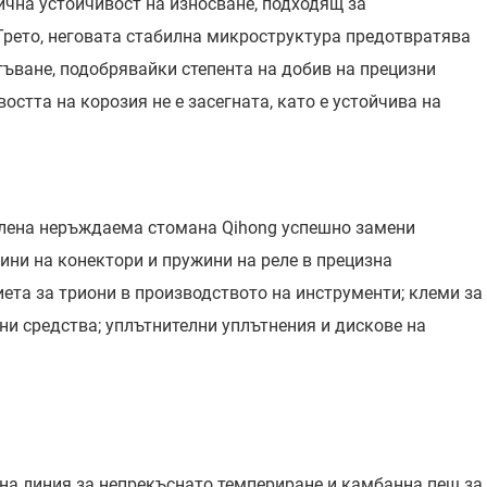
лична устойчивост на износване, подходящ за
 Трето, неговата стабилна микроструктура предотвратява
ъване, подобрявайки степента на добив на прецизни
остта на корозия не е засегната, като е устойчива на
калена неръждаема стомана Qihong успешно замени
ини на конектори и пружини на реле в прецизна
ета за триони в производството на инструменти; клеми за
ни средства; уплътнителни уплътнения и дискове на
на линия за непрекъснато темпериране и камбанна пещ за