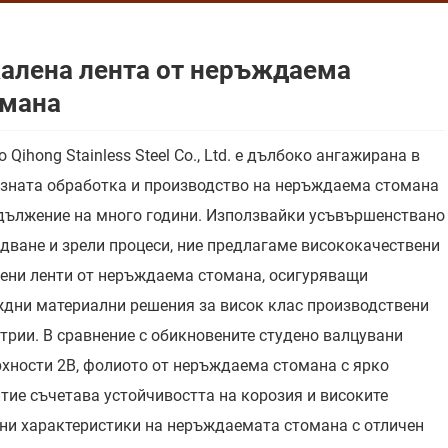
алена лента от неръждаема
омана
o Qihong Stainless Steel Co., Ltd. е дълбоко ангажирана в
зната обработка и производство на неръждаема стомана
дължение на много години. Използвайки усъвършенствано
дване и зрели процеси, ние предлагаме висококачествени
ени ленти от неръждаема стомана, осигуряващи
дни материални решения за висок клас производствени
трии. В сравнение с обикновените студено валцувани
хности 2B, фолиото от неръждаема стомана с ярко
тие съчетава устойчивостта на корозия и високите
ни характеристики на неръждаемата стомана с отличен