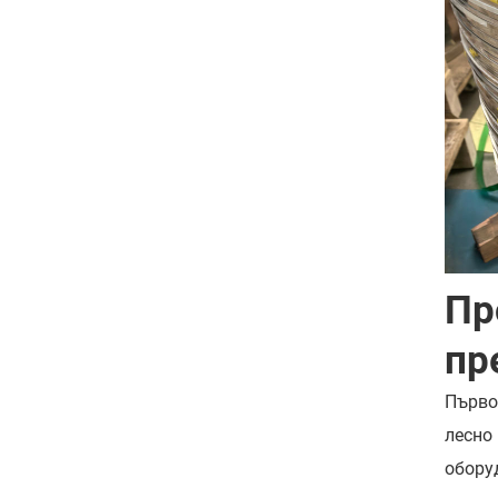
Пр
пр
Първо
лесно
обору