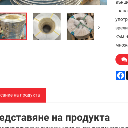
външе
грапа
употр
зрели
към н
множе
F
сание на продукта
едставяне на продукта