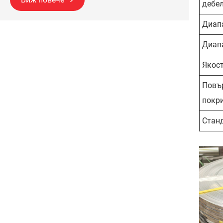
дебе
Диап
Диап
Якост
Повъ
покр
Стан