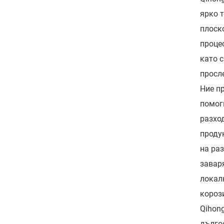
ярко 
плоск
проце
като с
просл
Ние п
помог
разхо
проду
на ра
завар
локал
короз
Qihon
дълго