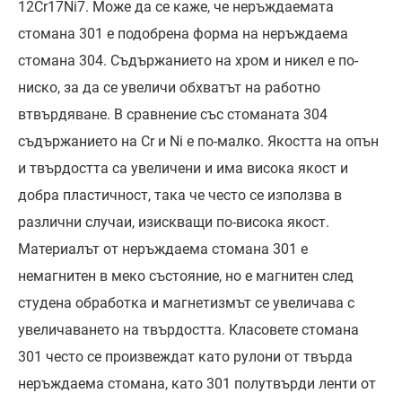
12Cr17Ni7. Може да се каже, че неръждаемата
стомана 301 е подобрена форма на неръждаема
стомана 304. Съдържанието на хром и никел е по-
ниско, за да се увеличи обхватът на работно
втвърдяване. В сравнение със стоманата 304
съдържанието на Cr и Ni е по-малко. Якостта на опън
и твърдостта са увеличени и има висока якост и
добра пластичност, така че често се използва в
различни случаи, изискващи по-висока якост.
Материалът от неръждаема стомана 301 е
немагнитен в меко състояние, но е магнитен след
студена обработка и магнетизмът се увеличава с
увеличаването на твърдостта. Класовете стомана
301 често се произвеждат като рулони от твърда
неръждаема стомана, като 301 полутвърди ленти от