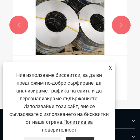


Какви са разликите между 316 лента от
X
неръждаема стомана и 304 лента от
Ние използваме бисквитки, за да ви
неръждаема стомана в
предложим по-добро сърфиране, да
Виж повече >>
производителността и приложението?
анализираме трафика на сайта и да
персонализираме съдържанието.
Използвайки този сайт, вие се
съгласявате с използването на бисквитки
За нас
от наша страна.
Политика за
поверителност
Продукти