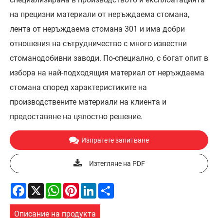
на прецизни материали от неръждаема стомана,
лента от неръждаема стомана 301 и има добри
отношения на сътрудничество с много известни
стоманодобивни заводи. По-специално, с богат опит в
избора на най-подходящия материал от неръждаема
стомана според характеристиките на
производствените материали на клиента и
предоставяне на цялостно решение.
Изпратете запитване
Изтегляне на PDF
Facebook
X
WhatsApp
Pinterest
LinkedIn
Share
Описание на продукта