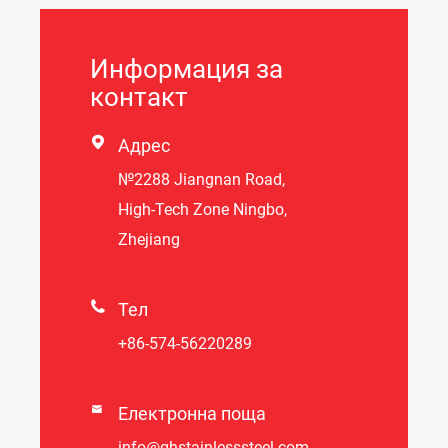
Информация за
контакт

Адрес
№2288 Jiangnan Road,
High-Tech Zone Ningbo,
Zhejiang

Тел
+86-574-56220289

Електронна поща
info@qhstainlesssteel.com