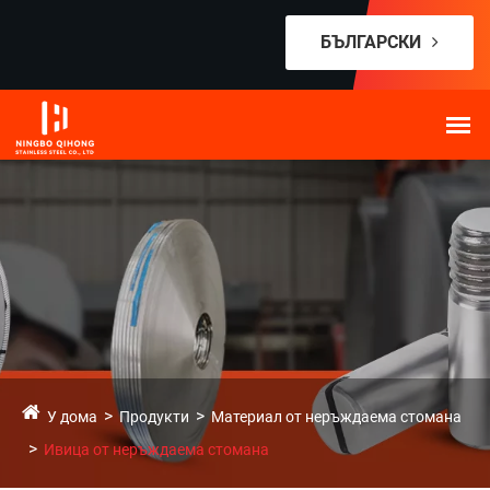
БЪЛГАРСКИ
У дома
Продукти
Материал от неръждаема стомана
Ивица от неръждаема стомана