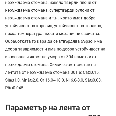
неръждаема стомана, изцяло твърди плочи от
неръждаема стомана, супертвърди рулони от
неръждаема стомана и т.н., които имат добра
устойчивост на корозия, устойчивост на топлина,
ниска температура якост и механични свойства.
Обработката го кара да се втвърдява бързо, има
добра заваряемост и има по-добра устойчивост на
износване и якост на умора от 304 намотки от
неръждаема стомана. Химическият състав на
лентата от неръждаема стомана 301 е: Câ¤0.15,
Siâ¤1.0, Mnâ¤2.0, Cr 16.0~18.0, Ni 6.0-8.0, Sâ¤0.03,
Pâ¤0.045.
Параметър на лента от