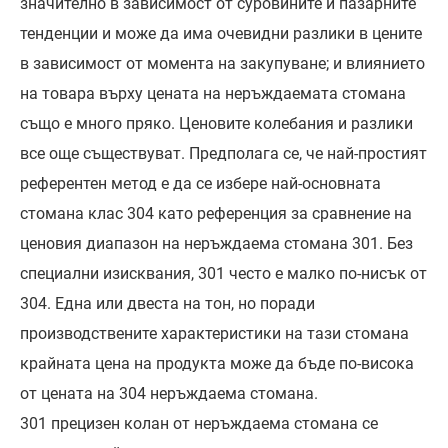
значително в зависимост от суровините и пазарните
тенденции и може да има очевидни разлики в цените
в зависимост от момента на закупуване; и влиянието
на товара върху цената на неръждаемата стомана
също е много пряко. Ценовите колебания и разлики
все още съществуват. Предполага се, че най-простият
референтен метод е да се избере най-основната
стомана клас 304 като референция за сравнение на
ценовия диапазон на неръждаема стомана 301. Без
специални изисквания, 301 често е малко по-нисък от
304. Една или двеста на тон, но поради
производствените характеристики на тази стомана
крайната цена на продукта може да бъде по-висока
от цената на 304 неръждаема стомана.
301 прецизен колан от неръждаема стомана се