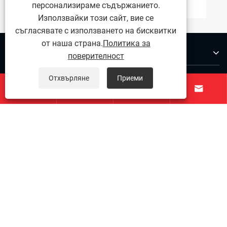
персонализираме съдържанието.
Използвайки този сайт, вие се
съгласявате с използването на бисквитки
от наша страна.
Политика за
За нас
поверителност
Продукти
Отхвърляне
Приеми




Свържете се с нас
ПОСЛЕДВАЙ НИ
Copyright © 2025 Ningbo Qihong от неръждаема