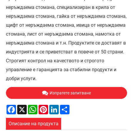
неръждаема стомана, специализиран в крила от
неръждаема стомана, гайка от неръждаема стомана,
щифт от неръждаема стомана, ивица от неръждаема
стомана, лист от неръждаема стомана, намотка от
неръждаема стомана и т.н. Продуктите се доставят в
индустрията и се приветстват в повече от 50 страни.
Строгият контрол на качеството и строгото
управление е гаранцията за стабилни продукти и
добри услуги.
Изпратете запитване
Facebook
X
WhatsApp
Pinterest
LinkedIn
Share
Описание на продукта