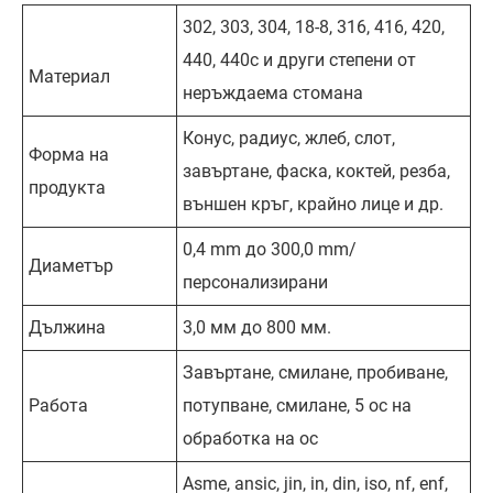
302, 303, 304, 18-8, 316, 416, 420,
440, 440c и други степени от
Материал
неръждаема стомана
Конус, радиус, жлеб, слот,
Форма на
завъртане, фаска, коктей, резба,
продукта
външен кръг, крайно лице и др.
0,4 mm до 300,0 mm/
Диаметър
персонализирани
Дължина
3,0 мм до 800 мм.
Завъртане, смилане, пробиване,
Работа
потупване, смилане, 5 ос на
обработка на ос
Asme, ansic, jin, in, din, iso, nf, enf,