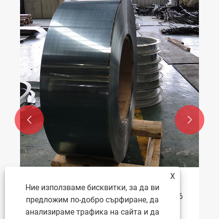


X
Каква е разликата между неръждаема
Ние използваме бисквитки, за да ви
стомана 304 и неръждаема стомана 316
предложим по-добро сърфиране, да
анализираме трафика на сайта и да
Виж повече >>