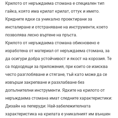
Крилото от неръждаема стомана е специален тип
гайка, която има крилат крилат, оттук и името.
Кридните ядки са уникално проектирани за
инсталиране и отстраняване на инструменти, което
позволява лесно въртене на пръста.
Крилото от неръждаема стомана обикновено е
изработена от материал от неръждаема стомана, за
да осигури добра устойчивост и якост на корозия. Те
са подходящи за приложения, при които се изисква
често разглобяване и стягане, тъй като може да се
извърши закрепване и разхлабване без
допълнителни инструменти. Ядките на крилото от
неръждаема стомана имат следните характеристики:
Дизайн на пеперуди: Най-забележителната
характеристика на крилата е уникалният им външен