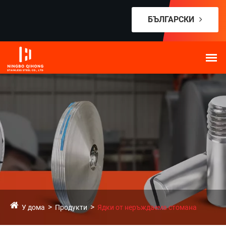
БЪЛГАРСКИ
У дома
Продукти
Ядки от неръждаема стомана