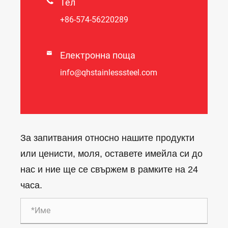

Тел
+86-574-56220289

Електронна поща
info@qhstainlesssteel.com
За запитвания относно нашите продукти
или ценисти, моля, оставете имейла си до
нас и ние ще се свържем в рамките на 24
часа.