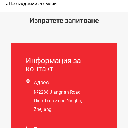
Неръждаеми стомани
Изпратете запитване
Информация за
контакт

Адрес
№2288 Jiangnan Road,
High-Tech Zone Ningbo,
Zhejiang