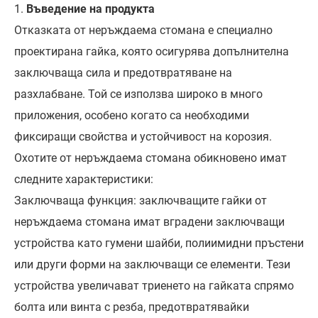
1.
Въведение на продукта
Отказката от неръждаема стомана е специално
проектирана гайка, която осигурява допълнителна
заключваща сила и предотвратяване на
разхлабване. Той се използва широко в много
приложения, особено когато са необходими
фиксиращи свойства и устойчивост на корозия.
Охотите от неръждаема стомана обикновено имат
следните характеристики:
Заключваща функция: заключващите гайки от
неръждаема стомана имат вградени заключващи
устройства като гумени шайби, полиимидни пръстени
или други форми на заключващи се елементи. Тези
устройства увеличават триенето на гайката спрямо
болта или винта с резба, предотвратявайки