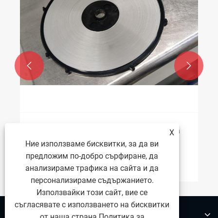


Характеристики на лист от неръждаема
X
стомана 904L
Ние използваме бисквитки, за да ви
предложим по-добро сърфиране, да
Виж повече >>
анализираме трафика на сайта и да
персонализираме съдържанието.
Използвайки този сайт, вие се
съгласявате с използването на бисквитки
За нас
от наша страна.
Политика за