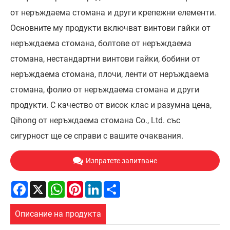
от неръждаема стомана и други крепежни елементи.
Основните му продукти включват винтови гайки от
неръждаема стомана, болтове от неръждаема
стомана, нестандартни винтови гайки, бобини от
неръждаема стомана, плочи, ленти от неръждаема
стомана, фолио от неръждаема стомана и други
продукти. С качество от висок клас и разумна цена,
Qihong от неръждаема стомана Co., Ltd. със
сигурност ще се справи с вашите очаквания.
Изпратете запитване
Facebook
X
WhatsApp
Pinterest
LinkedIn
Share
Описание на продукта