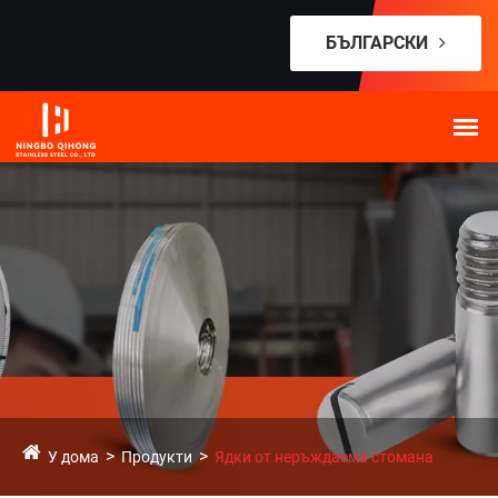
БЪЛГАРСКИ
У дома
Продукти
Ядки от неръждаема стомана