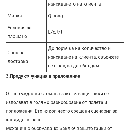
изискването на клиента
Марка
Qihong
Условия за
L/c, t/t
плащане
До поръчка на количество и
Срок на
изискване на клиента, свържете
доставка
се с нас, за да обсъдим
3.
Продукт
Функция и приложение
От неръждаема стомана заключващи гайки се
използват в голямо разнообразие от полета и
приложения. Ето някои често срещани сценарии за
кандидатстване:
Механично оборудване: Заключващите гайки от