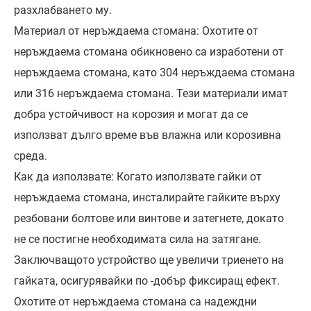
разхлабването му.
Материал от неръждаема стомана: Охотите от
неръждаема стомана обикновено са изработени от
неръждаема стомана, като 304 неръждаема стомана
или 316 неръждаема стомана. Тези материали имат
добра устойчивост на корозия и могат да се
използват дълго време във влажна или корозивна
среда.
Как да използвате: Когато използвате гайки от
неръждаема стомана, инсталирайте гайките върху
резбовани болтове или винтове и затегнете, докато
не се постигне необходимата сила на затягане.
Заключващото устройство ще увеличи триенето на
гайката, осигурявайки по -добър фиксиращ ефект.
Охотите от неръждаема стомана са надеждни