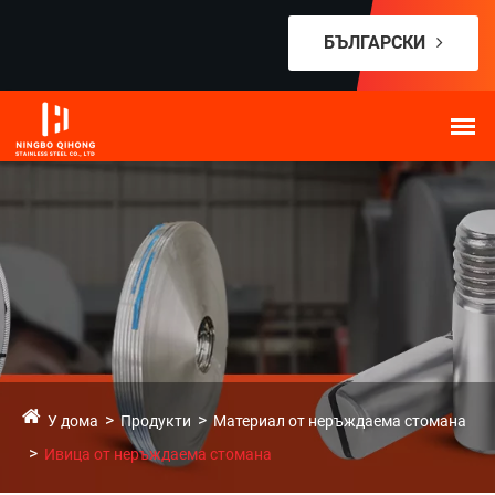
БЪЛГАРСКИ
У дома
Продукти
Материал от неръждаема стомана
Ивица от неръждаема стомана