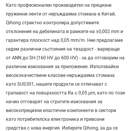
Като професионален производител на прецизни
пружинни ленти от неръждаема стомана в Китай,
Qihong стриктно контролира допустимите
отклонения на дебелината в рамките на ±0,002 mm и
гарантира плоскост над 0,05 mm/m. Ние предлагаме
седем различни състояния на твърдост - вариращи
от ANN до SH (160 HV до 600 HV) - за да отговорим на
различни изисквания за приложение. Използвайки
висококачествени класове неръждаема стомана
като SUS301, нашите продукти се отличават с
грапавост на повърхността Ra ≤ 0,05 μm, като по този
начин отговарят на строгите изисквания за
високопрецизни еластични компоненти в сектори
като потребителска електроника и превозни
средства с нова енергия. Изберете Qihong, за да се