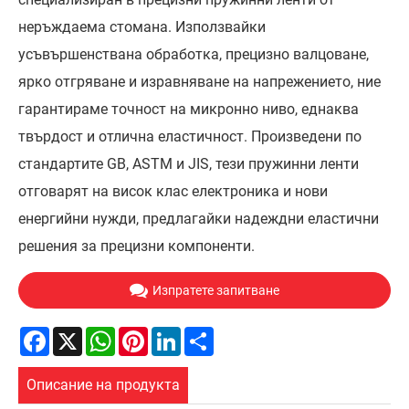
неръждаема стомана. Използвайки
усъвършенствана обработка, прецизно валцоване,
ярко отгряване и изравняване на напрежението, ние
гарантираме точност на микронно ниво, еднаква
твърдост и отлична еластичност. Произведени по
стандартите GB, ASTM и JIS, тези пружинни ленти
отговарят на висок клас електроника и нови
енергийни нужди, предлагайки надеждни еластични
решения за прецизни компоненти.
Изпратете запитване
Facebook
X
WhatsApp
Pinterest
LinkedIn
Share
Описание на продукта