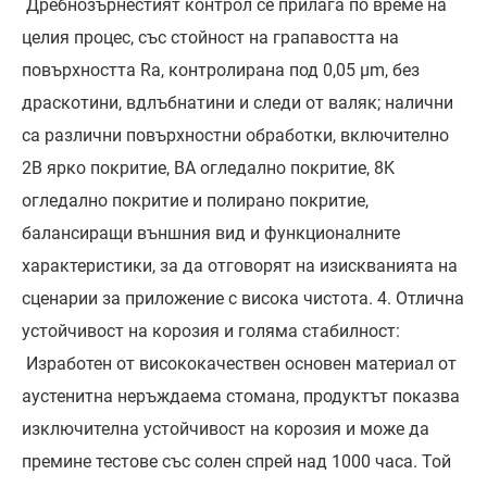
Дребнозърнестият контрол се прилага по време на
целия процес, със стойност на грапавостта на
повърхността Ra, контролирана под 0,05 μm, без
драскотини, вдлъбнатини и следи от валяк; налични
са различни повърхностни обработки, включително
2B ярко покритие, BA огледално покритие, 8K
огледално покритие и полирано покритие,
балансиращи външния вид и функционалните
характеристики, за да отговорят на изискванията на
сценарии за приложение с висока чистота. 4. Отлична
устойчивост на корозия и голяма стабилност:
Изработен от висококачествен основен материал от
аустенитна неръждаема стомана, продуктът показва
изключителна устойчивост на корозия и може да
премине тестове със солен спрей над 1000 часа. Той