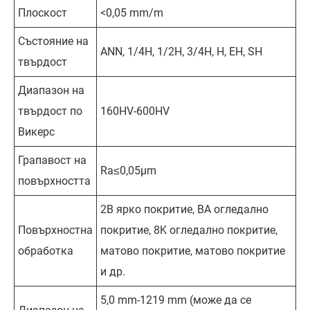
Плоскост
<0,05 mm/m
Състояние на
ANN, 1/4H, 1/2H, 3/4H, H, EH, SH
твърдост
Диапазон на
твърдост по
160HV-600HV
Викерс
Грапавост на
Ra≤0,05μm
повърхността
2B ярко покритие, BA огледално
Повърхностна
покритие, 8K огледално покритие,
обработка
матово покритие, матово покритие
и др.
5,0 mm-1219 mm (може да се