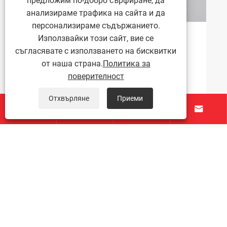
предложим по-добро сърфиране, да
анализираме трафика на сайта и да
персонализираме съдържанието.
Използвайки този сайт, вие се
Как да изберем подходящия щифт от
съгласявате с използването на бисквитки
неръждаема стомана според типа на
формата?
от наша страна.
Политика за
Виж повече >>
поверителност
Отхвърляне
Приеми




За нас
Продукти
Свържете се с нас
ПОСЛЕДВАЙ НИ