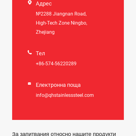

Адрес
№2288 Jiangnan Road,
High-Tech Zone Ningbo,
Zhejiang

Тел
+86-574-56220289

Електронна поща
info@qhstainlesssteel.com
За запитвания относно нашите продукти