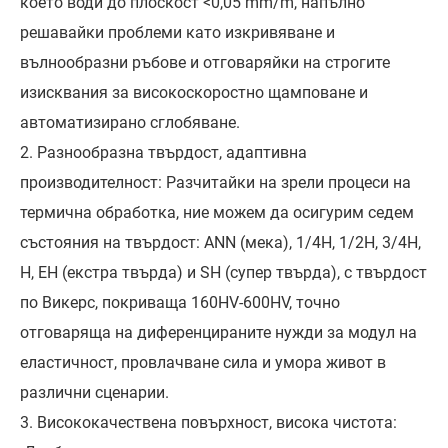
което води до плоскост <0,05 mm/m, напълно
решавайки проблеми като изкривяване и
вълнообразни ръбове и отговаряйки на строгите
изисквания за високоскоростно щамповане и
автоматизирано сглобяване.
2. Разнообразна твърдост, адаптивна
производителност: Разчитайки на зрели процеси на
термична обработка, ние можем да осигурим седем
състояния на твърдост: ANN (мека), 1/4H, 1/2H, 3/4H,
H, EH (екстра твърда) и SH (супер твърда), с твърдост
по Викерс, покриваща 160HV-600HV, точно
отговаряща на диференцираните нужди за модул на
еластичност, провлачване сила и умора живот в
различни сценарии.
3. Висококачествена повърхност, висока чистота: