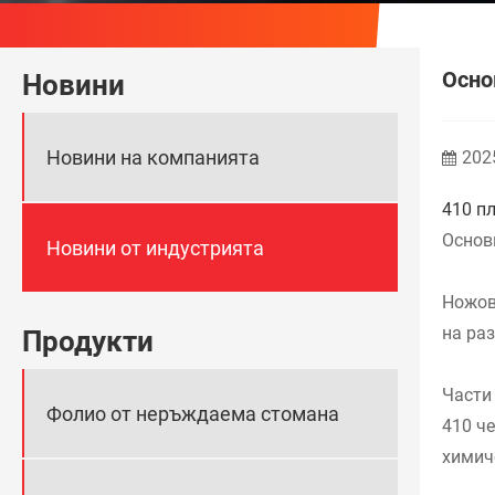
Осно
Новини
Новини на компанията
202
410 п
Основ
Новини от индустрията
Ножов
на ра
Продукти
Части
Фолио от неръждаема стомана
410 че
химич