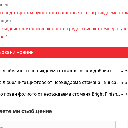
шен :
а предотвратим пукнатини в листовете от неръждаема сто
ащия :
 въздействие оказва околната среда с висока температура
на?
ързани новини
 дюбелите от неръждаема стомана са най-добрият
З
 за прецизно подравняване, структурна здравина и
из
 дюбелните щифтове от неръждаема стомана 18-8 са
З
срочна издръжливост
ществено значение за прецизното инженерство
съ
о прави фолиото от неръждаема стомана Bright Finish
К
ярен избор за производство
от
вете ми съобщение
ин