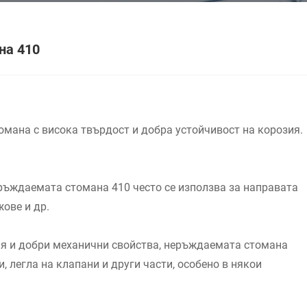
на 410
мана с висока твърдост и добра устойчивост на корозия.
ръждаемата стомана 410 често се използва за направата
ове и др.
ия и добри механични свойства, неръждаемата стомана
, легла на клапани и други части, особено в някои