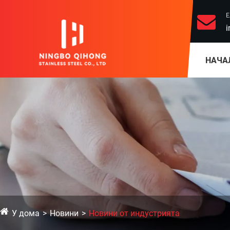
Е
i
НАЧА
У дома
Новини
Новини от индустрията