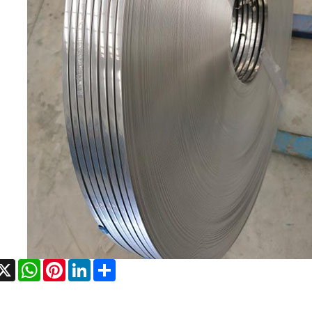
acebook
X
WhatsApp
Pinterest
LinkedIn
Share