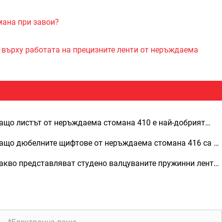
мана при завои?
 върху работата на прецизните ленти от неръждаема
ащо листът от неръждаема стомана 410 е най-добрият
бор за промишлени приложения
ащо дюбелните щифтове от неръждаема стомана 416 са от
ществено значение за прецизното инженерство
акво представляват студено валцуваните пружинни ленти
 неръждаема стомана и защо са важни за различни
дустрии