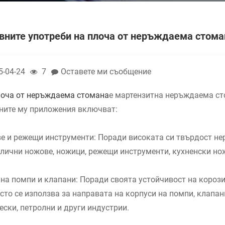
вните употреби на плоча от неръждаема стома
5-04-24
7
Оставете ми съобщение
лоча от неръждаема стомана
е мартензитна неръждаема сто
ните му приложения включват:
е и режещи инструменти: Поради високата си твърдост не
злични ножове, ножици, режещи инструменти, кухненски нож
 на помпи и клапани: Поради своята устойчивост на короз
сто се използва за направата на корпуси на помпи, клапани
ески, петролни и други индустрии.