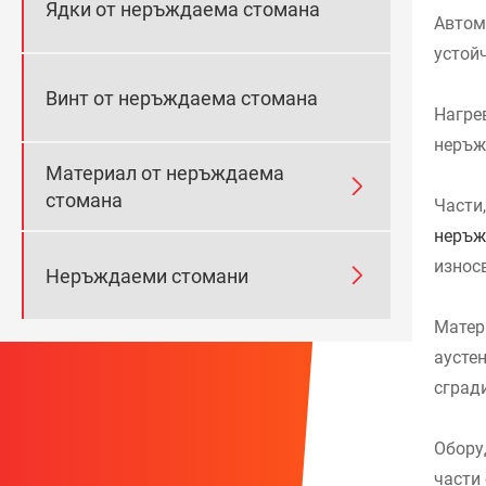
Ядки от неръждаема стомана
Автом
устойч
Винт от неръждаема стомана
Нагре
неръж
Материал от неръждаема

стомана
Части
неръж
износв

Неръждаеми стомани
Матер
аусте
сгради
Обору
части 