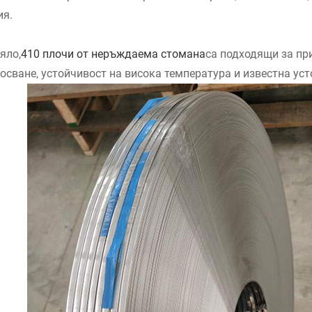
ия.
яло,
410 плочи от неръждаема стомана
са подходящи за пр
осване, устойчивост на висока температура и известна уст