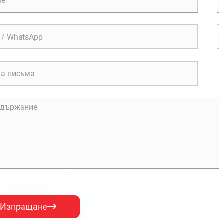
Изпращане
