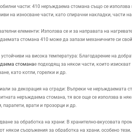
обилни части: 410 неръждаема стомана също се използва 
иви на износване части, като спирачни накладки, части на
вателни елементи: Използва се и за направата на нагреват
даемата стомана 410 може да запази механичните си свой
, устойчиви на висока температура: Благодарение на добра
даема стомана
е подходящ за някои части, които изискват
ане, като котли, горелки и др.
иали за декорация на сгради: Въпреки че неръждаемата ст
нитната неръждаема стомана, тя все още се използва в няк
, парапети, врати и прозорци и др.
дване за обработка на храни: В хранително-вкусовата пр
от някои съоръжения за обработка на храни, особено тези,