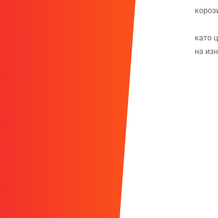
короз
като ц
на изн