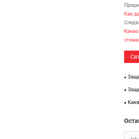
Преди
Как д
Следв
Какво
стома
Св
Защо
избор
Защо
дълго
от съ
Какв
попул
Оста