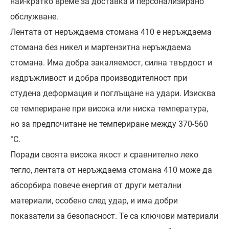
най-кратко време за доставка и персонализирано
обслужване.
Лентата от неръждаема стомана 410 е неръждаема
стомана без никел и мартензитна неръждаема
стомана. Има добра закаляемост, силна твърдост и
издръжливост и добра производителност при
студена деформация и поглъщане на удари. Изисква
се темпериране при висока или ниска температура,
но за предпочитане не темпериране между 370-560
°C.
Поради своята висока якост и сравнително леко
тегло, лентата от неръждаема стомана 410 може да
абсорбира повече енергия от други метални
материали, особено след удар, и има добри
показатели за безопасност. Те са ключови материали