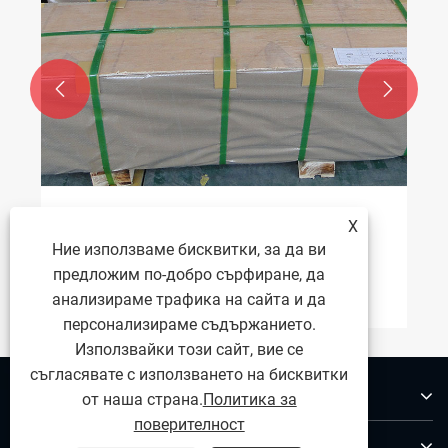


Как да почистите полиран лист от
X
неръждаема стомана
Ние използваме бисквитки, за да ви
предложим по-добро сърфиране, да
Виж повече >>
анализираме трафика на сайта и да
персонализираме съдържанието.
Използвайки този сайт, вие се
съгласявате с използването на бисквитки
За нас
от наша страна.
Политика за
поверителност
Продукти