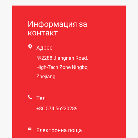
Информация за
контакт

Адрес
№2288 Jiangnan Road,
High-Tech Zone Ningbo,
Zhejiang

Тел
+86-574-56220289

Електронна поща