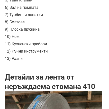
5) Тава клапан
6) Вал на помпата
7) Турбинни лопатки
8) Болтове
9) Плоска пружина
10) Нож
11) Кухненски прибори
12) Ръчни инструменти
13) Разни
Детайли за лента от
неръждаема стомана 410