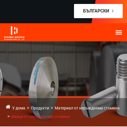
БЪЛГАРСКИ
У дома
Продукти
Материал от неръждаема стомана
Ивица от неръждаема стомана