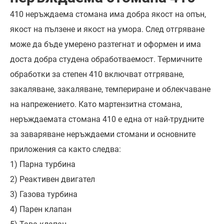
410 неръждаема стомана има добра якост на опън,
якост на пълзене и якост на умора. След отгряване
може да бъде умерено разтегнат и оформен и има
доста добра студена обработваемост. Термичните
обработки за степен 410 включват отгряване,
закаляване, закаляване, темпериране и облекчаване
на напрежението. Като мартензитна стомана,
неръждаемата стомана 410 е една от най-трудните
за заваряване неръждаеми стомани и основните
приложения са както следва:
1) Парна турбина
2) Реактивен двигател
3) Газова турбина
4) Парен клапан