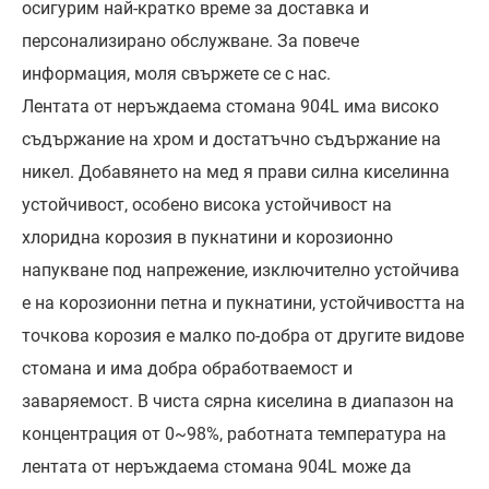
осигурим най-кратко време за доставка и
персонализирано обслужване. За повече
информация, моля свържете се с нас.
Лентата от неръждаема стомана 904L има високо
съдържание на хром и достатъчно съдържание на
никел. Добавянето на мед я прави силна киселинна
устойчивост, особено висока устойчивост на
хлоридна корозия в пукнатини и корозионно
напукване под напрежение, изключително устойчива
е на корозионни петна и пукнатини, устойчивостта на
точкова корозия е малко по-добра от другите видове
стомана и има добра обработваемост и
заваряемост. В чиста сярна киселина в диапазон на
концентрация от 0~98%, работната температура на
лентата от неръждаема стомана 904L може да