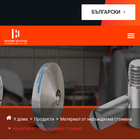
БЪЛГАРСКИ
У дома
Продукти
Материал от неръждаема стомана
Намотка от неръждаема стомана