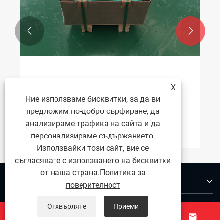


X
Предпазни мерки при заваряване на
Ние използваме бисквитки, за да ви
тънки листове от неръждаема стомана
предложим по-добро сърфиране, да
анализираме трафика на сайта и да
Виж повече >>
персонализираме съдържанието.
Използвайки този сайт, вие се
съгласявате с използването на бисквитки
от наша страна.
Политика за
За нас
поверителност
Продукти
Отхвърляне
Приеми



