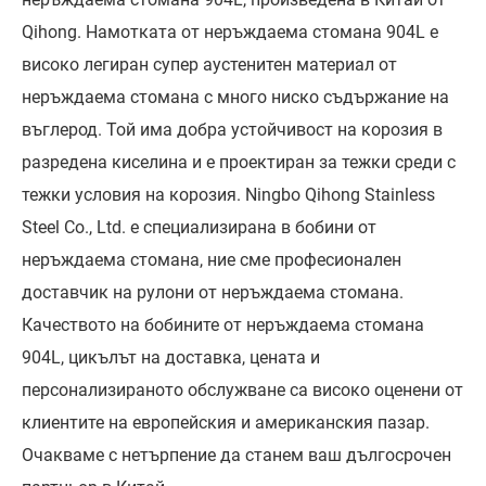
Qihong. Намотката от неръждаема стомана 904L е
високо легиран супер аустенитен материал от
неръждаема стомана с много ниско съдържание на
въглерод. Той има добра устойчивост на корозия в
разредена киселина и е проектиран за тежки среди с
тежки условия на корозия. Ningbo Qihong Stainless
Steel Co., Ltd. е специализирана в бобини от
неръждаема стомана, ние сме професионален
доставчик на рулони от неръждаема стомана.
Качеството на бобините от неръждаема стомана
904L, цикълът на доставка, цената и
персонализираното обслужване са високо оценени от
клиентите на европейския и американския пазар.
Очакваме с нетърпение да станем ваш дългосрочен