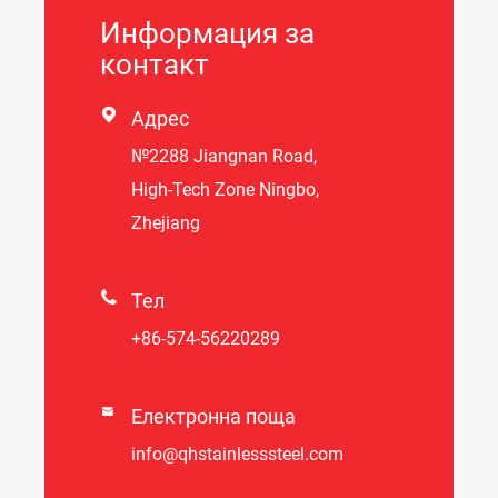
Информация за
контакт

Адрес
№2288 Jiangnan Road,
High-Tech Zone Ningbo,
Zhejiang

Тел
+86-574-56220289

Електронна поща
info@qhstainlesssteel.com