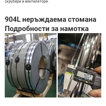
скрубери и вентилатори.
904L неръждаема стомана
Подробности за намотка