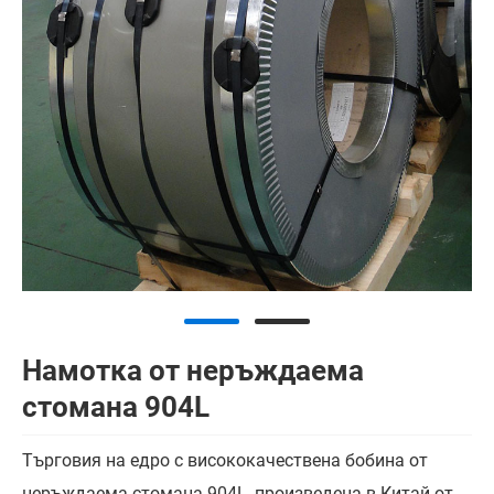
Намотка от неръждаема
стомана 904L
Търговия на едро с висококачествена бобина от
неръждаема стомана 904L, произведена в Китай от