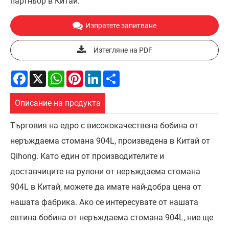
партньор в Китай.
Изпратете запитване
Изтегляне на PDF
Facebook
X
WhatsApp
Pinterest
LinkedIn
Share
Описание на продукта
Търговия на едро с висококачествена бобина от
неръждаема стомана 904L, произведена в Китай от
Qihong. Като един от производителите и
доставчиците на рулони от неръждаема стомана
904L в Китай, можете да имате най-добра цена от
нашата фабрика. Ако се интересувате от нашата
евтина бобина от неръждаема стомана 904L, ние ще