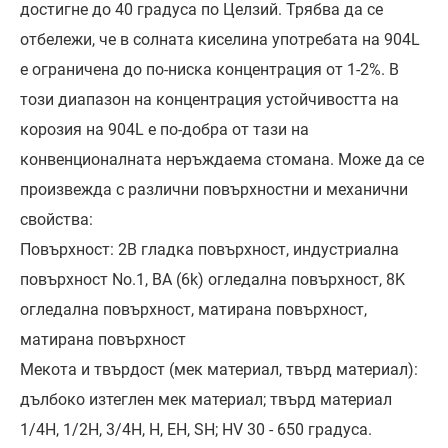
достигне до 40 градуса по Целзий. Трябва да се
отбележи, че в солната киселина употребата на 904L
е ограничена до по-ниска концентрация от 1-2%. В
този диапазон на концентрация устойчивостта на
корозия на 904L е по-добра от тази на
конвенционалната неръждаема стомана. Може да се
произвежда с различни повърхностни и механични
свойства:
Повърхност: 2B гладка повърхност, индустриална
повърхност No.1, BA (6k) огледална повърхност, 8K
огледална повърхност, матирана повърхност,
матирана повърхност
Мекота и твърдост (мек материал, твърд материал):
дълбоко изтеглен мек материал; твърд материал
1/4H, 1/2H, 3/4H, H, EH, SH; HV 30 - 650 градуса.