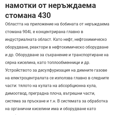
намотки от неръждаема
стомана 430
Областта на приложение на бобината от неръждаема
стомана 904L е концентрирана главно в
индустриалната област. Като нефт, нефтохимическо
оборудване, реактори в нефтохимическо оборудване
и др. Оборудване за съхранение и транспортиране на
сярна киселина, като топлообменници и др.
Устройството за десулфуризация на димните газове
на електроцентралата се използва главно в следните
части: тялото на кулата на абсорбционна кула,
димоотвод, преградна плоча, вътрешни части,
система за пръскане и т.н. В системата за обработка
на органични киселини има и оборудване като