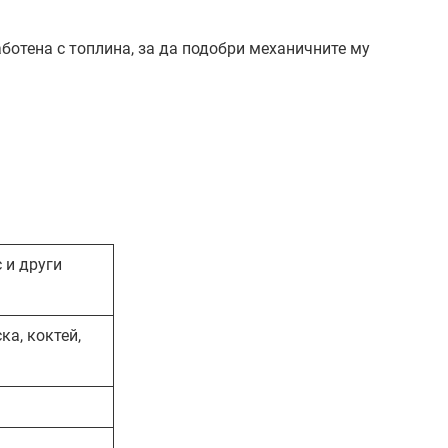
отена с топлина, за да подобри механичните му
c и други
ка, коктей,