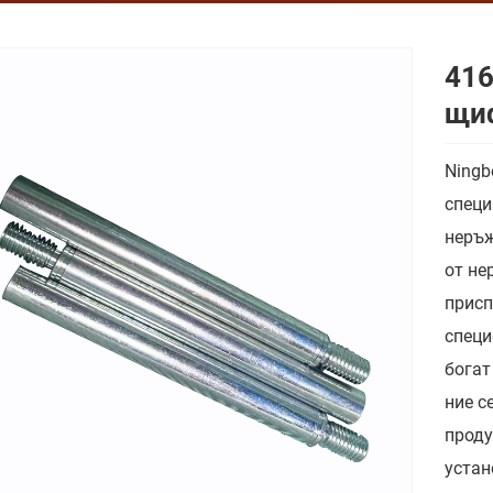
416
щи
Ningb
специ
неръж
от не
присп
специ
богат
ние с
проду
устан