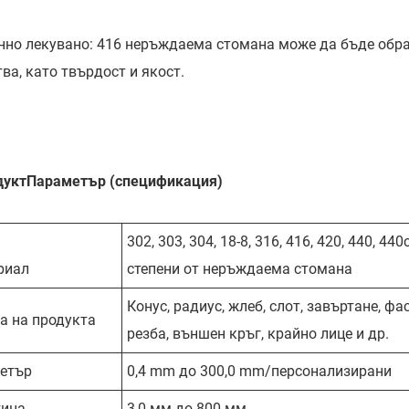
нно лекувано: 416 неръждаема стомана може да бъде обраб
ва, като твърдост и якост.
дукт
Параметър (спецификация)
302, 303, 304, 18-8, 316, 416, 420, 440, 440
риал
степени от неръждаема стомана
Конус, радиус, жлеб, слот, завъртане, фас
а на продукта
резба, външен кръг, крайно лице и др.
етър
0,4 mm до 300,0 mm/персонализирани
ина
3,0 мм до 800 мм.