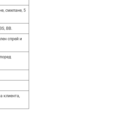
е, смилане, 5
BS, BB.
лен спрей и
според
а клиента,