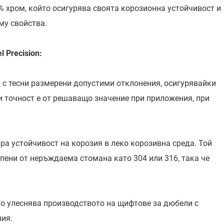
% хром, който осигурява своята корозионна устойчивост и
му свойства.
l Precision:
 с тесни размерени допустими отклонения, осигурявайки
и точност е от решаващо значение при приложения, при
а устойчивост на корозия в леко корозивна среда. Той
епени от неръждаема стомана като 304 или 316, така че
о улеснява производството на щифтове за дюбели с
ния.