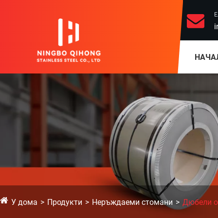
Е
i
НАЧА
У дома
Продукти
Неръждаеми стомани
Дюбели о