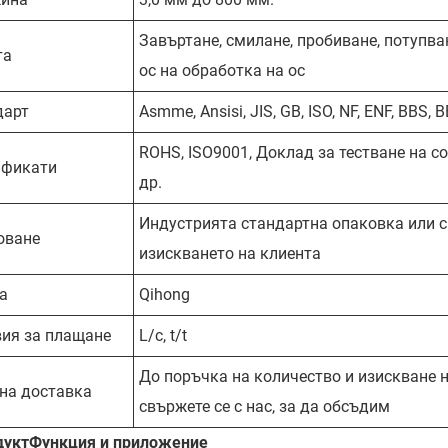
Завъртане, смилане, пробиване, потупван
та
ос на обработка на ос
дарт
Asmme, Ansisi, JIS, GB, ISO, NF, ENF, BBS, B
ROHS, ISO9001, Доклад за тестване на со
ификати
др.
Индустрията стандартна опаковка или 
оване
изискването на клиента
а
Qihong
вия за плащане
L/c, t/t
До поръчка на количество и изискване н
на доставка
свържете се с нас, за да обсъдим
дукт
Функция и приложение