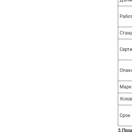
Рабо
Стан
Серт
Опак
Марк
Усло
Срок 
3.
Про