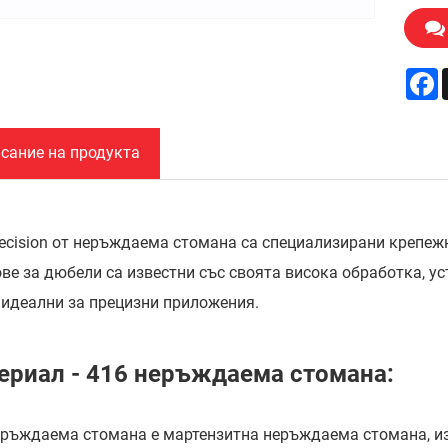
F
сание на продукта
recision от неръждаема стомана са специализирани крепеж
е за дюбели са известни със своята висока обработка, уст
 идеални за прецизни приложения.
ериал - 416 неръждаема стомана:
еръждаема стомана е мартензитна неръждаема стомана, изв