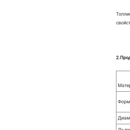
Топли
свойст
2.
Про
Мате
Форм
Диам
Дълж