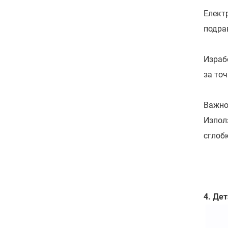
Елект
подра
Израб
за то
Важно
Изпол
сглобк
4. Де