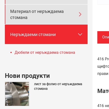
Материал от неръждаема

стомана

Неръждаеми стомани
Опи
Дюбели от неръждаема стомана
416 P
щифтов
прави
Нови продукти
лист за фолио от неръждаема
стомана
Мат
416 н