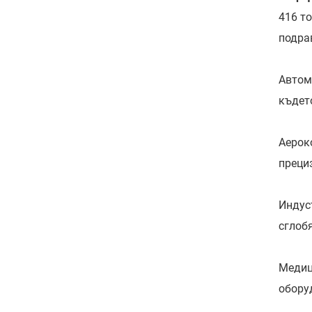
416 т
подра
Автом
къдет
Аерок
преци
Индус
сглоб
Медиц
обору