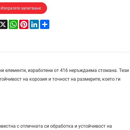
Изпратете запитване
acebook
X
WhatsApp
Pinterest
LinkedIn
Share
ни елементи, изработени от 416 неръждаема стомана. Тези
ойчивост на корозия и точност на размерите, което ги
естна с отличната си обработка и устойчивост на