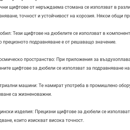
очни щифтове от неръждаема стомана се използват в разл
вняване, точност и устойчивост на корозия. Някои общи п
обил: Тези щифтове на дюбелите се използват в компоненти
о прецизното подравняване е от решаващо значение.
осмическо пространство: При приложения за въздухоплава
зните щифтове за дюбели се използват за подравняване на
триални машини: Те намират употреба в промишлено обору
яване са жизненоважни.
ински изделия: Прецизни щифтове за дюбели се използват
дване, които изискват висока точност.