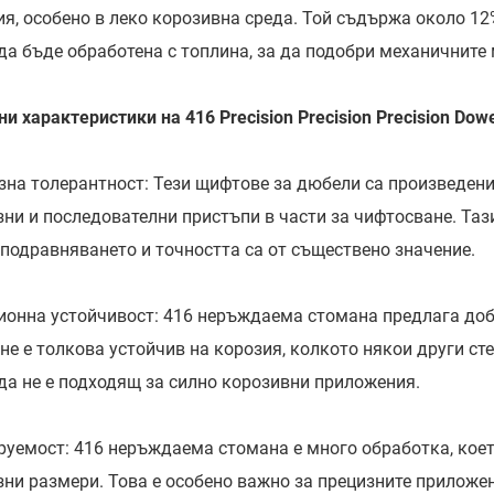
ия, особено в леко корозивна среда. Той съдържа около 12
да бъде обработена с топлина, за да подобри механичните 
и характеристики на 416 Precision Precision Precision Dowe
зна толерантност: Тези щифтове за дюбели са произведени
зни и последователни пристъпи в части за чифтосване. Таз
 подравняването и точността са от съществено значение.
ионна устойчивост: 416 неръждаема стомана предлага добр
не е толкова устойчив на корозия, колкото някои други ст
да не е подходящ за силно корозивни приложения.
уемост: 416 неръждаема стомана е много обработка, коет
зни размери. Това е особено важно за прецизните приложе