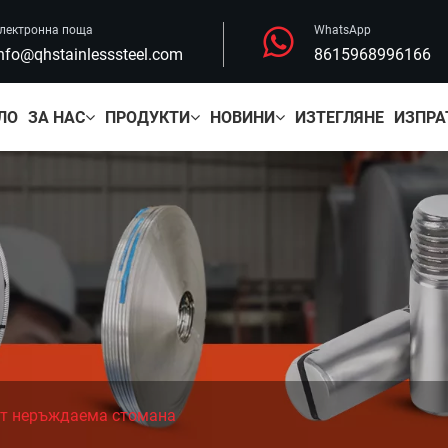
лектронна поща
WhatsApp
nfo@qhstainlesssteel.com
8615968996166
ЛО
ЗА НАС
ПРОДУКТИ
НОВИНИ
ИЗТЕГЛЯНЕ
ИЗПРА
т неръждаема стомана