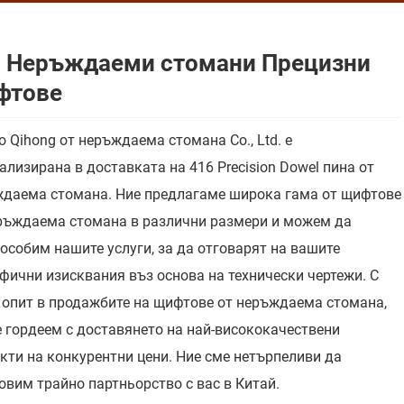
 Неръждаеми стомани Прецизни
фтове
o Qihong от неръждаема стомана Co., Ltd. е
ализирана в доставката на 416 Precision Dowel пина от
даема стомана. Ние предлагаме широка гама от щифтове
ръждаема стомана в различни размери и можем да
особим нашите услуги, за да отговарят на вашите
фични изисквания въз основа на технически чертежи. С
 опит в продажбите на щифтове от неръждаема стомана,
е гордеем с доставянето на най-висококачествени
кти на конкурентни цени. Ние сме нетърпеливи да
овим трайно партньорство с вас в Китай.