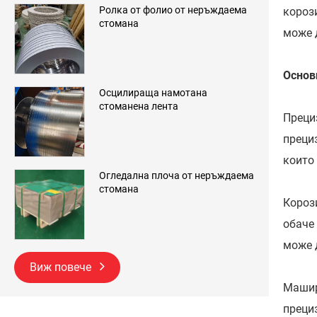
Ролка от фолио от неръждаема
короз
стомана
може 
Основн
Осцилираща намотана
стоманена лента
Преци
преци
които
Огледална плоча от неръждаема
стомана
Короз
обаче 
може 
Виж повече
Машир
преци