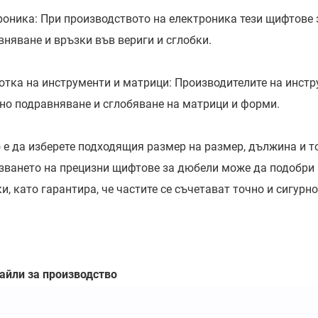
роника: При производството на електроника тези щифтове 
вняване и връзки във вериги и сглобки.
отка на инструменти и матрици: Производителите на инст
чно подравняване и сглобяване на матрици и форми.
 е да изберете подходящия размер на размер, дължина и т
зването на прецизни щифтове за дюбели може да подобри 
и, като гарантира, че частите се съчетават точно и сигурно
тайли за производство